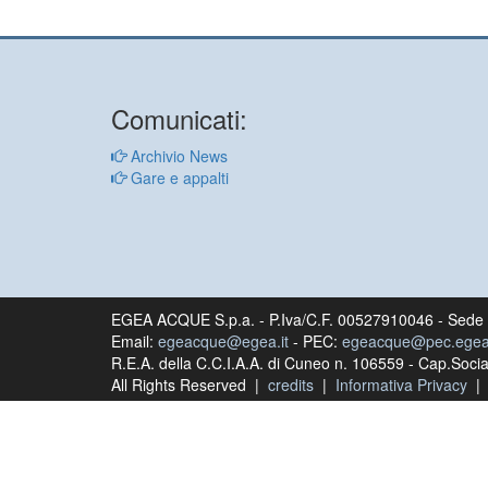
Comunicati:
Archivio News
Gare e appalti
EGEA ACQUE S.p.a. - P.Iva/C.F. 00527910046 - Sede l
Email:
egeacque@egea.it
- PEC:
egeacque@pec.egea.
R.E.A. della C.C.I.A.A. di Cuneo n. 106559 - Cap.Social
All Rights Reserved |
credits
|
Informativa Privacy