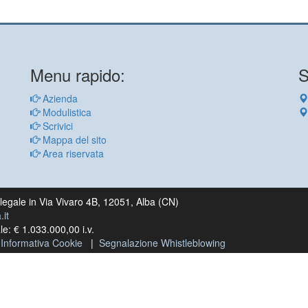
Menu rapido:
S
Azienda
Modulistica
Scrivici
Mappa del sito
Area riservata
egale in Via Vivaro 4B, 12051, Alba (CN)
it
e: € 1.033.000,00 i.v.
|
Informativa Cookie
|
Segnalazione Whistleblowing