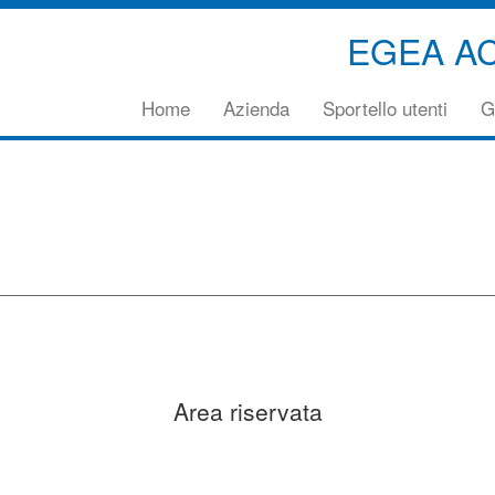
EGEA A
Vai
Home
Azienda
Sportello utenti
G
direttamente
al
contenuto
principale
della
pagina
Area riservata