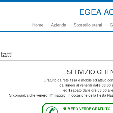
EGEA A
Vai
Home
Azienda
Sportello utenti
G
direttamente
al
contenuto
principale
della
atti
pagina
SERVIZIO CLIE
Gratuito da rete fissa e mobile ed attivo con
dal lunedì al venerdì dalle 08.00 
ed il sabato dalle ore 08.00 all
Si comunica che venerdi 1° maggio, in occasione della Festa Nazion
NUMERO VERDE GRATUITO