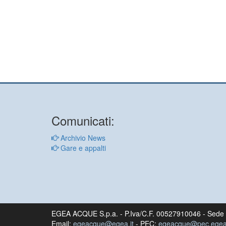
Comunicati:
Archivio News
Gare e appalti
EGEA ACQUE S.p.a. - P.Iva/C.F. 00527910046 - Sede l
Email:
egeacque@egea.it
- PEC:
egeacque@pec.egea.