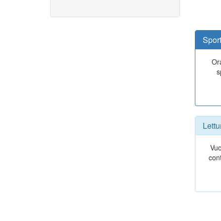
Sport
Ora
s
Lettu
Vuo
con