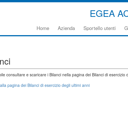
EGEA A
Vai
Home
Azienda
Sportello utenti
G
direttamente
al
contenuto
principale
della
nci
pagina
ile consultare e scaricare i Bilanci nella pagina dei Bilanci di esercizio d
alla pagina dei Bilanci di esercizio degli ultimi anni