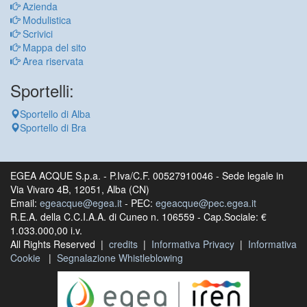
Azienda
Modulistica
Scrivici
Mappa del sito
Area riservata
Sportelli:
Sportello di Alba
Sportello di Bra
EGEA ACQUE S.p.a. - P.Iva/C.F. 00527910046 - Sede legale in
Via Vivaro 4B, 12051, Alba (CN)
Email:
egeacque@egea.it
- PEC:
egeacque@pec.egea.it
R.E.A. della C.C.I.A.A. di Cuneo n. 106559 - Cap.Sociale: €
1.033.000,00 i.v.
All Rights Reserved |
credits
|
Informativa Privacy
|
Informativa
Cookie
|
Segnalazione Whistleblowing