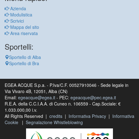
Azienda
Modulistica
Scrivici
Mappa del sito
Area riservata
Sportelli:
Sportello di Alba
Sportello di Bra
EGEA ACQUE S.p.a. - P.Iva/C.F. 00527910046 - Sede legale in
Via Vivaro 4B, 12051, Alba (CN)
Email:
egeacque@egea.it
- PEC:
egeacque@pec.egea.it
R.E.A. della C.C.I.A.A. di Cuneo n. 106559 - Cap.Sociale: €
1.033.000,00 i.v.
All Rights Reserved |
credits
|
Informativa Privacy
|
Informativa
Cookie
|
Segnalazione Whistleblowing