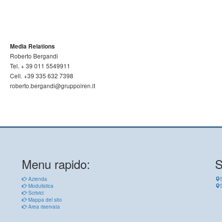
Media Relations
Roberto Bergandi
Tel. + 39 011 5549911
Cell. +39 335 632 7398
roberto.bergandi@gruppoiren.it
Menu rapido:
S
Azienda
Modulistica
Scrivici
Mappa del sito
Area riservata