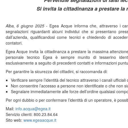
Pervenute segnalazioni di falsi te
Si invita la cittadinanza a prestare l
Alba, 6 giugno 2025
- Egea Acque informa che, attraverso i can
segnalazioni riguardanti alcuni individui che si presentano presso 
dall’azienda, qualificandosi come tecnici e chiedendo di accedere
contatori.
Egea Acque invita la cittadinanza a prestare la massima attenzion
personale tecnico Egea è sempre munito di tesserino identif
esclusivamente a seguito di precedenti contatti e informazioni puntua
Per garantire la sicurezza dei cittadini, si raccomanda di:
Verificare sempre l’identità del tecnico attraverso i canali ufficiali 
Non consentire l’accesso a persone non identificate o che non si
Segnalare immediatamente alle forze dell’ordine qualsiasi comp
Per ogni dubbio o per confermare l’identità di un operatore, è possib
Mail:
info.acqua@egea.it
Servizio clienti: 800.23.84.64
Sito web:
www.egeaacque.it