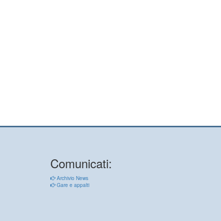
Comunicati:
Archivio News
Gare e appalti