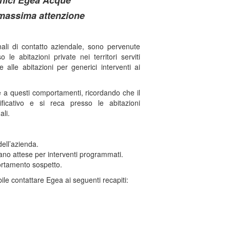
cnici Egea Acque
a massima attenzione
ali di contatto aziendale, sono pervenute
le abitazioni private nei territori serviti
 alle abitazioni per generici interventi ai
e a questi comportamenti, ricordando che il
icativo e si reca presso le abitazioni
li.
dell’azienda.
ano attese per interventi programmati.
ortamento sospetto.
ile contattare Egea ai seguenti recapiti: