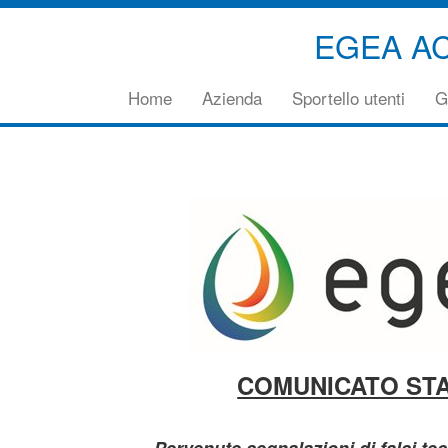
EGEA A
Vai
Home
Azienda
Sportello utenti
G
direttamente
al
contenuto
principale
della
pagina
COMUNICATO ST