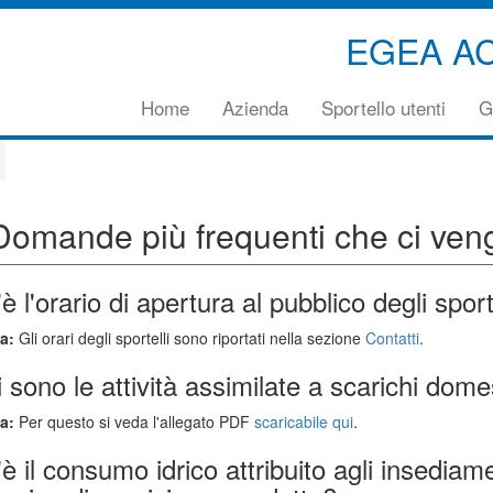
EGEA A
Vai
Home
Azienda
Sportello utenti
G
direttamente
al
contenuto
principale
della
Domande più frequenti che ci ven
pagina
è l'orario di apertura al pubblico degli sport
a:
Gli orari degli sportelli sono riportati nella sezione
Contatti
.
 sono le attività assimilate a scarichi dome
a:
Per questo si veda l'allegato PDF
scaricabile qui
.
è il consumo idrico attribuito agli insediame